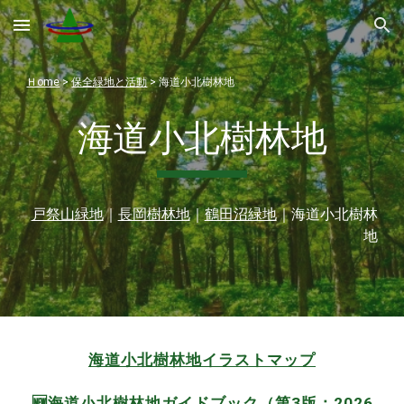
Skip to main content
Skip to navigation
Ｈome
>
保全緑地と活動
>
海道小北樹林地
海道小北樹林地
戸祭山緑地
｜
長岡樹林地
｜
鶴田沼緑地
｜
海道小
北
樹林
地
海道小北樹林地イラストマップ
🆕
海道小北樹林地
ガイドブック（
第3版
：20
26