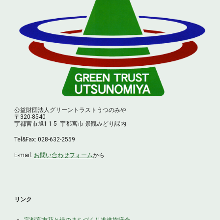
公益財団法人グリーントラストうつのみや
〒320-8540
宇都宮市旭1-1-5
宇都宮市 景観みどり課内
Tel&Fax:
028
-
632
-
2559
E-mail:
お問い合わせフォーム
から
リンク