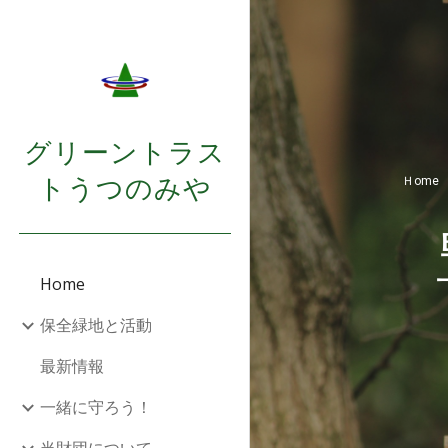
Sk
グリーントラス
トうつのみや
Ｈome
Home
保全緑地と活動
最新情報
一緒に守ろう！