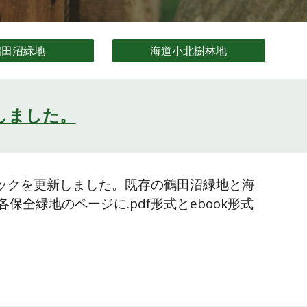
鶴田沼緑地
海道小北樹林地
しました。
ックを更新しました。
既存の
鶴田沼緑地と海
各保全緑地の
ページに.pdf形式とebook形式