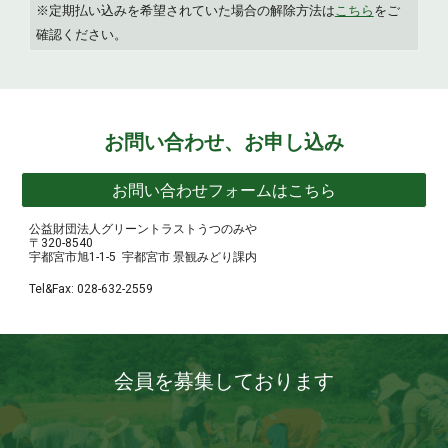
※定期払い込みを希望されていた場合の解除方法は
こちら
をご
確認ください。
お問い合わせ、お申し込み
お問い合わせフォームはこちら
公益財団法人グリーントラストうつのみや
〒320-8540
宇都宮市旭1-1-5
宇都宮市
景観みどり課内
Tel&Fax:
028
-
632
-
2559
会員
を募集しております