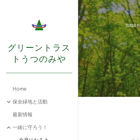
Sk
Home
>
グリーントラス
トうつのみや
Home
保全緑地と活動
最新情報
一緒に守ろう！