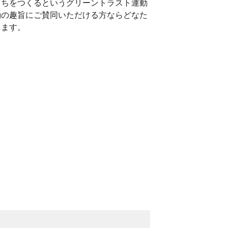
まちをつくるというグリーントラスト運動
動の趣旨にご賛同いただける方ならどなた
ります。
。