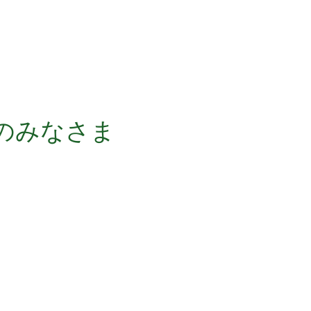
の
みなさま