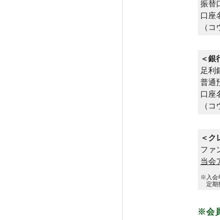
振替口
口座
（コ
＜銀
足利
普通預
口座
（コ
＜ク
ファ
当会
※入会
定期払
※会