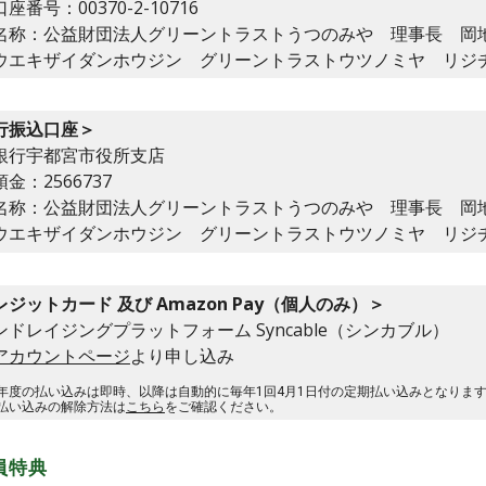
座番号：00370-2-10716
名称：公益財団法人グリーントラストうつのみや 理事長 岡
ウエキザイダンホウジン グリーントラストウツノミヤ リジ
行振込口座＞
銀行宇都宮市役所支店
金：2566737
名称：公益財団法人グリーントラストうつのみや 理事長 岡
ウエキザイダンホウジン グリーントラストウツノミヤ リジ
レジットカード
及び Amazon Pay
（個人のみ）＞
ンドレイジングプラットフォーム Syncable（シンカブル）
アカウントページ
より申し込み
年度の払い込みは即時、以降は自動的に毎年1回4月1日付の定期払い込みとなりま
い込みの解除方法は
こちら
をご確認ください。
員特典