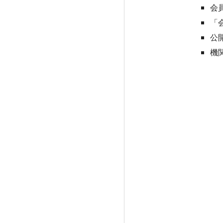
会
「
公
機